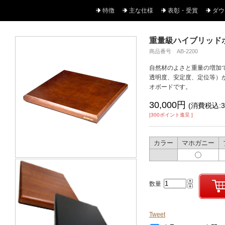
特徴
主な仕様
表彰・受賞
ダウ
重量級ハイブリッドボー
商品番号 AB-2200
自然材のよさと重量の増加
透明度、安定度、定位等）
オボードです。
30,000円
(消費税込:3
[300ポイント進呈 ]
カラー
マホガニー
数量
Tweet