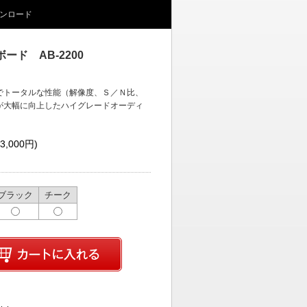
ンロード
ド AB-2200
でトータルな性能（解像度、Ｓ／Ｎ比、
が大幅に向上したハイグレードオーディ
3,000円)
ブラック
チーク