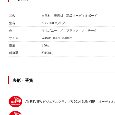
品名
自然材（表面材）高級オーディオボード
型名
AB-2200 M／B／C
色
マホガニー ／ ブラック ／ チーク
サイズ
W450×H44×D400mm
重量
8.5kg
耐荷重
約100kg
表彰・受賞
AV REVIEW ビジュアルグランプリ2014 SUMMER オーデ