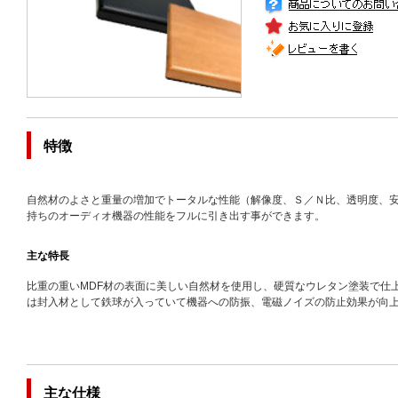
特徴
自然材のよさと重量の増加でトータルな性能（解像度、Ｓ／Ｎ比、透明度、安
持ちのオーディオ機器の性能をフルに引き出す事ができます。
主な特長
比重の重いMDF材の表面に美しい自然材を使用し、硬質なウレタン塗装で仕
は封入材として鉄球が入っていて機器への防振、電磁ノイズの防止効果が向
主な仕様