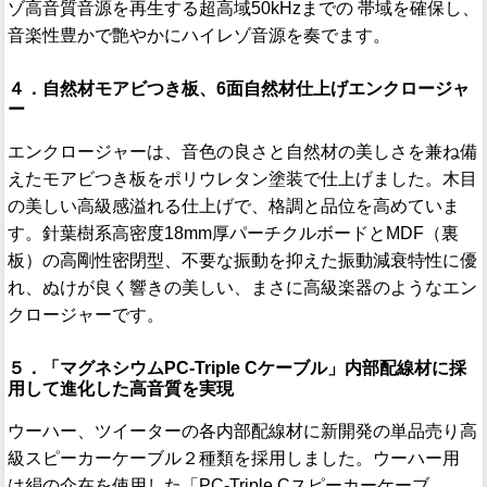
ゾ高音質音源を再生する超高域50kHzまでの 帯域を確保し、
音楽性豊かで艶やかにハイレゾ音源を奏でます。
４．自然材モアビつき板、6面自然材仕上げエンクロージャ
ー
エンクロージャーは、音色の良さと自然材の美しさを兼ね備
えたモアビつき板をポリウレタン塗装で仕上げました。木目
の美しい高級感溢れる仕上げで、格調と品位を高めていま
す。針葉樹系高密度18mm厚パーチクルボードとMDF（裏
板）の高剛性密閉型、不要な振動を抑えた振動減衰特性に優
れ、ぬけが良く響きの美しい、まさに高級楽器のようなエン
クロージャーです。
５．「マグネシウムPC-Triple Cケーブル」内部配線材に採
用して進化した高音質を実現
ウーハー、ツイーターの各内部配線材に新開発の単品売り高
級スピーカーケーブル２種類を採用しました。ウーハー用
は絹の介在を使用した「PC-Triple Cスピーカーケーブ