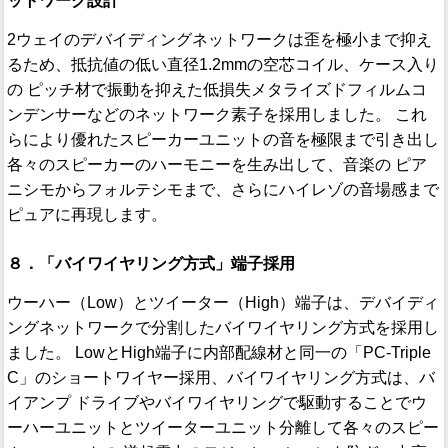
ットワーク設計
2ウェイのデバイディングネットワークは歪を極小まで抑え
るため、抵抗値の低い直径1.2mmの空芯コイル、ケース入り
の ピッチ材で振動を抑えた低損失メタライズドフィルムコ
ンデンサーなどのネットワーク素子を採用しました。 これ
らにより優れたスピーカーユニットの音を極限まで引き出し
各々のスピーカーのハーモニーを生み出して、音楽の ピア
ニシモからフォルテシモまで、さらにハイレゾの音場感まで
ピュアに再現します。
８．「バイワイヤリング方式」端子採用
ウーハー（Low）とツイーター（High）端子は、デバイディ
ングネットワークで分割したバイワイヤリング方式を採用し
ました。 LowとHigh端子に内部配線材と同一の「PC-Triple
C」のショートワイヤー採用、バイワイヤリング方式は、バ
イアンプ ドライブやバイワイヤリングで駆動することでウ
ーハーユニットとツイーターユニット分離して各々のスピー