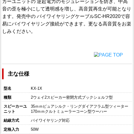
カーユニットの 逆起電力のモジュレーションを防ぎ、中高
音の歪を極小にして透明感を増し、高音質再生が可能となり
ます。発売中の バイワイヤリングケーブルSC-HR2020で容
易にバイワイヤリング接続ができます。更なる高音質をお楽
しみください。
主な仕様
型名
KX-1X
種類
2ウェイ2スピーカー密閉方式ブックシェルフ型
スピーカーユ
35ｍｍピュアシルク・リングダイアフラム型ツィーター
ニット
170ｍｍクルトミューラーコーン型ウーハー
結線方式
バイワイヤリング対応
定格入力
50W