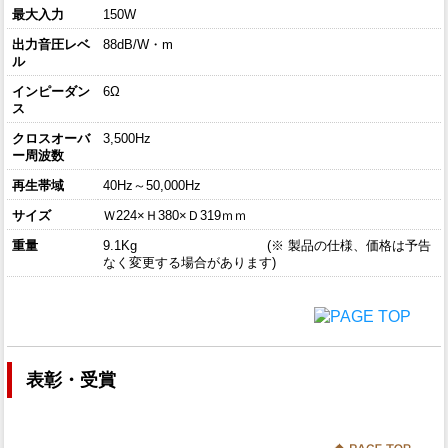
最大入力
150W
出力音圧レベ
88dB/W・m
ル
インピーダン
6Ω
ス
クロスオーバ
3,500Hz
ー周波数
再生帯域
40Hz～50,000Hz
サイズ
Ｗ224×Ｈ380×Ｄ319ｍｍ
重量
9.1Kg (※ 製品の仕様、価格は予告
なく変更する場合があります)
表彰・受賞