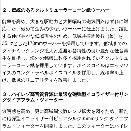
２．伝統のあるクルトミューラーコーン紙ウーハー
能率を高め、大きな駆動力と大振幅時の磁気回路はずれに対
応した、極めて歪みの少ないウーハーに仕上げました。躍動
する伸びやかな低域再生のため、低域共振周波数（fo）を
35Hzとした170mmウーハーを採用しています。低域までの
ダイナミックレンジ拡大と過渡応答特性の良い豊かな低音再
生を目指し、海外の銘機に数多く採用されているクルトミュ
ーラーコーン紙を採用しています。ボイスコイルはエッジワ
イズのロングトラベルボイスコイルを採用し、線積率を上
げ、低域のリニアリティを改善しました。
３．ハイレゾ高音質音源に最適な砲弾型イコライザー付リン
グダイアフラム・ツィーター
透明感を高め、更に高域周波数レンジ拡大を図るため、新た
に砲弾型イコライザー付ピュアシルク35mmリング ダイアフ
ラム・ツィーターを開発しました。このツィーターはハイレ