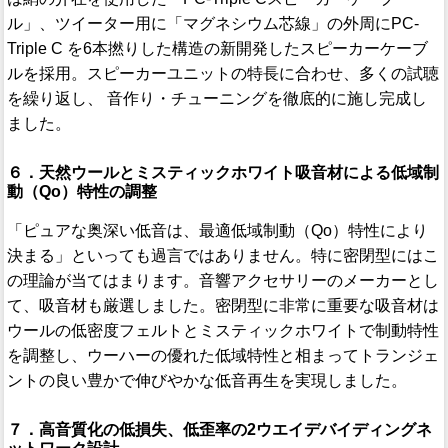
ル」、ツイーター用に「マグネシウム芯線」の外周にPC-
Triple C を6本撚りした構造の新開発したスピーカーケーブ
ルを採用。スピーカーユニットの特長に合わせ、多くの試聴
を繰り返し、 音作り・チューニングを徹底的に施し完成し
ました。
６．天然ウールとミスティックホワイト吸音材による低域制
動（Qo）特性の調整
「ピュアな奥深い低音は、最適低域制動（Qo）特性により
決まる」といっても過言ではありません。特に密閉型にはこ
の理論が当てはまります。音響アクセサリーのメーカーとし
て、吸音材も厳選しました。密閉型に非常に重要な吸音材は
ウールの低密度フェルトとミスティックホワイトで制動特性
を調整し、ウーハーの優れた低域特性と相まってトランジェ
ントの良い豊かで伸びやかな低音再生を実現しました。
７．高音質化の低損失、低歪率の2ウエイデバイディングネ