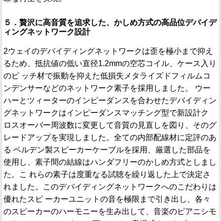
５．贅沢に高音質を追求した、かしめ方式の高品位デバイデ
ィングネットワーク設計
2ウェイのデバイディングネットワークは歪を極小まで抑え
るため、抵抗値の低い直径1.2mmの空芯コイル、ケース入り
のピ ッチ材で振動を抑えた低損失メタライズドフィルムコ
ンデンサーなどのネットワーク素子を採用しました。 ウー
ハーとツィーターのインピーダンスを合わせたデバイディン
グネットワークはインピーダンスマッチング型で新設計ク
ロスオーバー周波数に変更して音質の見直しを図り、そのグ
レードアップを実現しました。全ての内部配線材に定評のあ
る ベルデン製スピーカーケーブルを採用、厳選した部品を
使用し、素子間の結線はハンダフリーのかしめ方式としまし
た。こ れらの素子は度重なる試聴を繰り返した上で決定さ
れました。このデバイディングネットワークへのこだわりは
優れたスピ ーカーユニットの音を極限まで引き出し、各々
のスピーカーのハーモニーを生み出して、音楽のピアニシモ