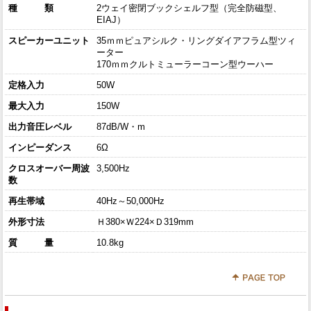
種 類
2ウェイ密閉ブックシェルフ型（完全防磁型、
EIAJ）
スピーカーユニット
35ｍｍピュアシルク・リングダイアフラム型ツィ
ーター
170ｍｍクルトミューラーコーン型ウーハー
定格入力
50W
最大入力
150W
出力音圧レベル
87dB/W・m
インピーダンス
6Ω
クロスオーバー周波
3,500Hz
数
再生帯域
40Hz～50,000Hz
外形寸法
Ｈ380×Ｗ224×Ｄ319mm
質 量
10.8kg