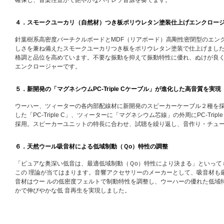
４．スモークユーカリ（自然材）つき板ポリウレタン塗装仕上げエンクロー
針葉樹系高密度パーチクルボードとMDF（リアボード）高剛性密閉型のエン
しさを兼ね備えたスモークユーカリつき板をポリウレタン塗装で仕上げまし
格調と品位を高めています。不要な振動を抑えて振動特性に優れ、ぬけが良
エンクロージャーです。
５．新開発の「マグネシウムPC-Triple Cケーブル」が進化した高音質を実現
ウーハー、ツィーターの各内部配線材に新開発のスピーカーケーブル２種を
した「PC-Triple C」、ツィーターに「マグネシウム芯線」の外周にPC-Tri
採用。スピーカーユニットの特長に合わせ、試聴を繰り返し、音作り・チュ
６．天然ウール吸音材による低域制動（Ｑo）特性の調整
「ピュアな奥深い低音は、最適低域制動（Ｑo）特性により決まる」といって
この 理論が当てはまります。音響アクセサリーのメーカーとして、吸音材も
音材はウー ルの低密度フェルトで制動特性を調整し、ウーハーの優れた低域
かで伸びやかな低 音再生を実現しました。