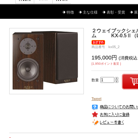
特徴
主な仕様
表彰・受賞
展
２ウェイブックシェ
ム KX-0.5Ⅱ（L
商品番号 kx05_2
195,000円
(消費税込:
[1,950ポイント進呈 ]
数量
Tweet