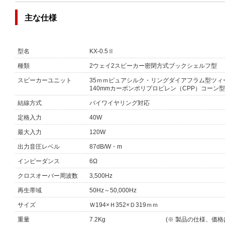
主な仕様
型名
KX-0.5Ⅱ
種類
2ウェイ2スピーカー密閉方式ブックシェルフ型
スピーカーユニット
35ｍｍピュアシルク・リングダイアフラム型ツィ
140mmカーボンポリプロピレン（CPP）コーン
結線方式
バイワイヤリング対応
定格入力
40W
最大入力
120W
出力音圧レベル
87dB/W・m
インピーダンス
6Ω
クロスオーバー周波数
3,500Hz
再生帯域
50Hz～50,000Hz
サイズ
Ｗ194×Ｈ352×Ｄ319ｍｍ
重量
7.2Kg (※ 製品の仕様、価格は予