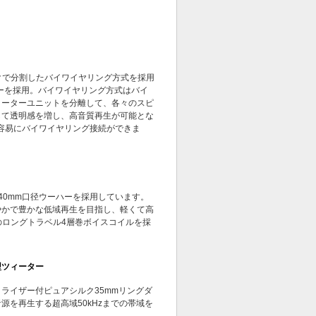
ークで分割したバイワイヤリング方式を採用
イヤーを採用。バイワイヤリング方式はバイ
ィーターユニットを分離して、各々のスピ
して透明感を増し、高音質再生が可能とな
り）で容易にバイワイヤリング接続ができま
40mm口径ウーハーを採用しています。
やかで豊かな低域再生を目指し、軽くて高
のロングトラベル4層巻ボイスコイルを採
型ツィーター
ライザー付ピュアシルク35mmリングダ
を再生する超高域50kHzまでの帯域を