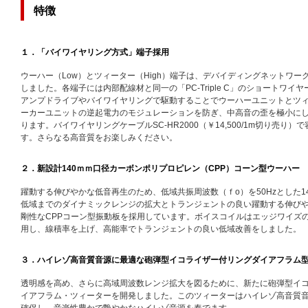
特徴
１．「バイワイヤリング方式」端子採用
ウーハー（Low）とツィーター（High）端子は、デバイディングネットワ
しました。各端子には内部配線材と同一の「PC-Triple C」のショートワ
アンプドライブやバイワイヤリングで駆動することでウーハーユニットとツ
ーカーユニットの逆起電力のモジュレーションを防ぎ、中高音の歪を極小に
ります。バイワイヤリングケーブルSC-HR2000（￥14,500/1m切り売
す。さらなる高音質をお楽しみください。
２．新設計140ｍｍ口径カーボンポリプロピレン（CPP）コーン型ウーハー
躍動する伸びやかな低音再生のため、低域共振周波数（ｆo）を50Hzとした1
低域までのダイナミックレンジの拡大とトランジェントの良い躍動する伸び
剛性なCPPコーン型振動板を採用しています。ボイスコイルはエッジワイズ
用し、線積率を上げ、高能率でトランジェントの良い低域改善をしました。
３．ハイレゾ高音質音源に最適な砲弾型イコライザー付リングダイアフラム
透明感を高め、さらに高域周波数レンジ拡大を図るために、新たに砲弾型イコ
イアフラム・ツィーターを開発しました。このツィーターはハイレゾ高音質音源
確保し、音楽性豊かで艶やかなハイレゾ音源を奏でます。