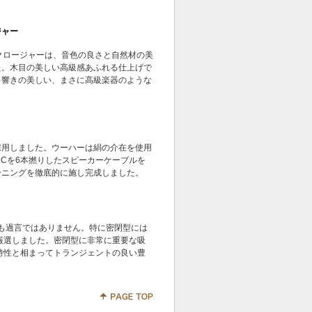
ジャー
クロージャーは、音色の良さと自然材の美
た。木目の美しい高級感あふれる仕上げで
く響きの美しい、まさに高級楽器のような
採用しました。ウーハーは絹の介在を使用
ple Cを6本撚りしたスピーカーケーブルを
ーニングを徹底的に施し完成しました。
も過言ではありません。特に密閉型には
厳選しました。密閉型に非常に重要な吸
特性と相まってトランジェントの良い豊