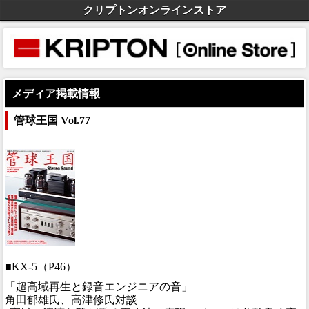
クリプトンオンラインストア
メディア掲載情報
管球王国 Vol.77
■KX-5（P46）
「超高域再生と録音エンジニアの音」
角田郁雄氏、高津修氏対談