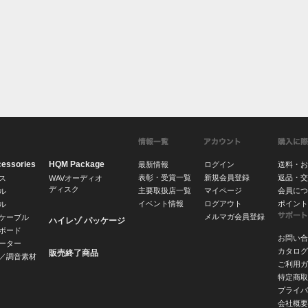
cessories
HQM Package
最新情報
ログイン
送料・お
表彰・受賞一覧
新規会員登録
返品・交
ス
WAVオーディオ
ディスク
主要取扱店一覧
マイページ
会員につ
ル
イベント情報
ログアウト
ポイント
ル
メルマガ会員登録
ケーブル
ハイレゾ パッケージ
ボード
お問い合
ーター
カタログ
販売終了商品
／調音素材
ご利用ガ
特定商取
プライバ
会社概要