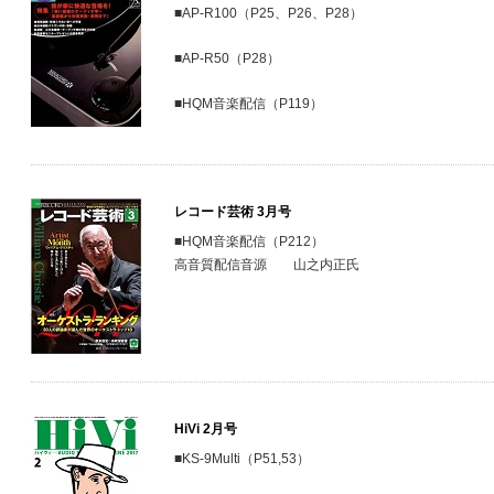
■AP-R100（P25、P26、P28）
■AP-R50（P28）
■HQM音楽配信（P119）
レコード芸術 3月号
■HQM音楽配信（P212）
高音質配信音源 山之内正氏
HiVi 2月号
■KS-9Multi（P51,53）