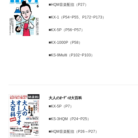
■HQM音楽配信（P27）
■KX-1（P54~P55、P172~P173）
■KX-5P（P56~P57）
■KX-1000P（P58）
■KS-9Multi（P102~P103）
大人のｵｰﾃﾞｨｵ大百科
■KX-5P（P7）
■KS-3HQM（P24~P25）
■HQM音楽配信（P26～P27）