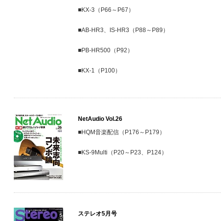
■KX-3（P66～P67）
■AB-HR3、IS-HR3（P88～P89）
■PB-HR500（P92）
■KX-1（P100）
NetAudio Vol.26
■HQM音楽配信（P176～P179）
■KS-9Multi（P20～P23、P124）
ステレオ5月号