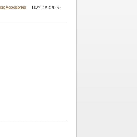
dio Accessories
HQM（音楽配信）