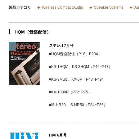
製品カテゴリ
Wireless Compact Audio
Speaker Systems
Au
HQM（音楽配信）
ステレオ7月号
■HQM音楽配信（P18、P204）
■KS-1HQM、KS-3HQM（P46~P47）
■KS-9Multi、KX-5P（P48~P49）
■KX-1000P（P72~P75）
■IS-HR30、IS-HR50（P84~P86）
HiVi 6月号