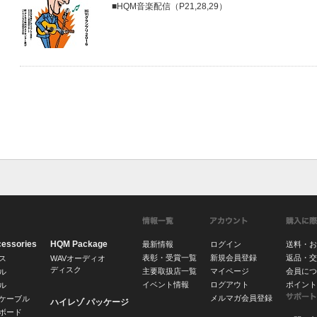
■HQM音楽配信（P21,28,29）
cessories
HQM Package
最新情報
ログイン
送料・お
表彰・受賞一覧
新規会員登録
返品・交
ス
WAVオーディオ
ディスク
主要取扱店一覧
マイページ
会員につ
ル
イベント情報
ログアウト
ポイント
ル
メルマガ会員登録
ケーブル
ハイレゾ パッケージ
ボード